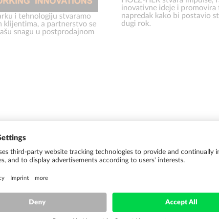
inovativne ideje i promovira
napredak kako bi postavio s
rku i tehnologiju stvaramo
dugi rok.
 klijentima, a partnerstvo se
 našu snagu u postprodajnom
A HOLZ-HER
HOLZ-HER 