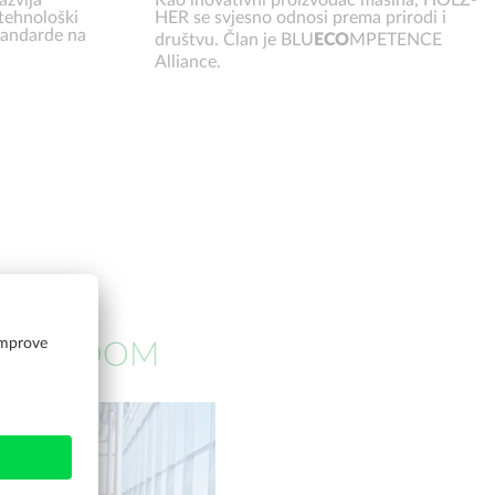
 tehnološki
HER se svjesno odnosi prema prirodi i
tandarde na
društvu. Član je BLU
ECO
MPETENCE
Alliance.
SHOWROOM