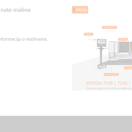
 naše mašine
informacija o mašinama.