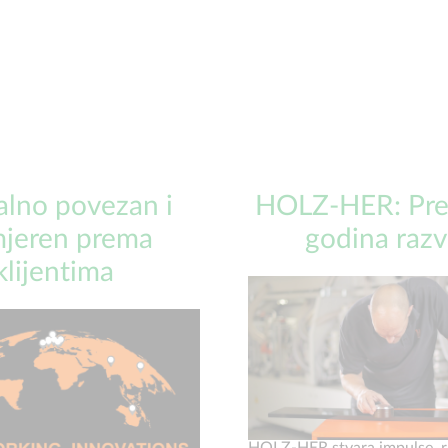
alno povezan i
HOLZ-HER: Pre
jeren prema
godina razv
klijentima
HOLZ-HER stvara impulse, r