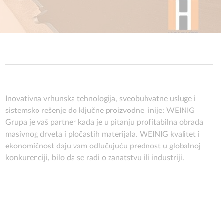
Inovativna vrhunska tehnologija, sveobuhvatne usluge i
sistemsko rešenje do ključne proizvodne linije: WEINIG
Grupa je vaš partner kada je u pitanju profitabilna obrada
masivnog drveta i pločastih materijala. WEINIG kvalitet i
ekonomičnost daju vam odlučujuću prednost u globalnoj
konkurenciji, bilo da se radi o zanatstvu ili industriji.