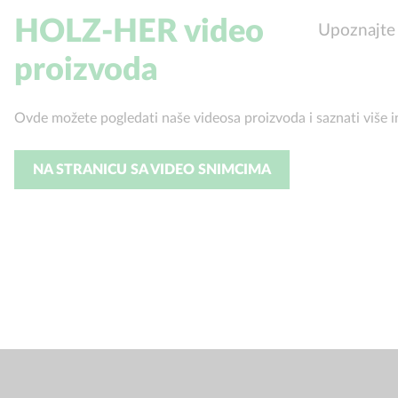
HOLZ-HER video
Upoznajte
proizvoda
Ovde možete pogledati naše videosa proizvoda i saznati više 
NA STRANICU SA VIDEO SNIMCIMA