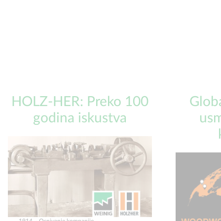
HOLZ-HER: Preko 100
Glob
godina iskustva
usm
1914. - Osnivanje kompanije