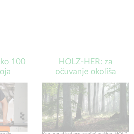
ko 100
HOLZ-HER: za
oja
očuvanje okoliša
azvija
Kao inovativni proizvođač mašina, HOLZ-