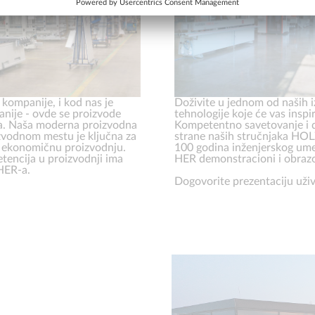
 kompanije, i kod nas je
Doživite u jednom od naših i
nije - ovde se proizvode
tehnologije koje će vas inspiri
oda. Naša moderna proizvodna
Kompetentno savetovanje i 
vodnom mestu je ključna za
strane naših stručnjaka HOL
t i ekonomičnu proizvodnju.
100 godina inženjerskog um
encija u proizvodnji ima
HER demonstracioni i obrazo
-HER-a.
Dogovorite prezentaciju uži