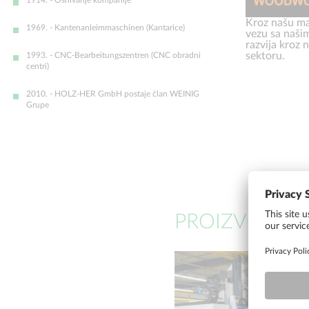
Kroz našu ma
1969. - Kantenanleimmaschinen (Kantarice)
vezu sa našim
razvija kroz
sektoru.
1993. - CNC-Bearbeitungszentren (CNC obradni
centri)
2010. - HOLZ-HER GmbH postaje član WEINIG
Grupe
PROIZVODNJ