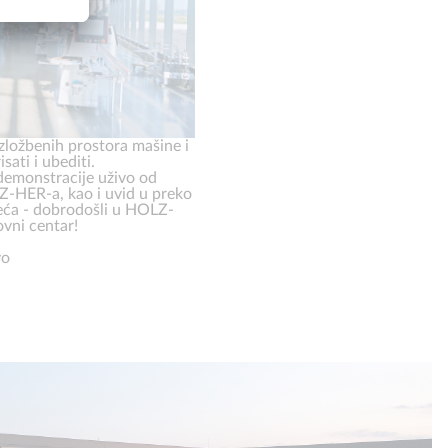
zložbenih prostora mašine i
sati i ubediti.
demonstracije uživo od
Z-HER-a, kao i uvid u preko
eća - dobrodošli u HOLZ-
vni centar!
vo